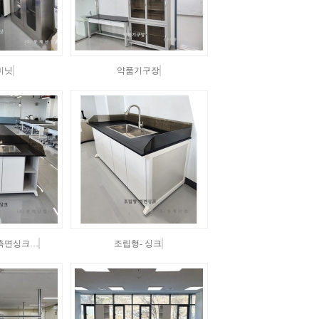
캐비닛
약품기구장
앙측면싱크…
조립형- 싱크