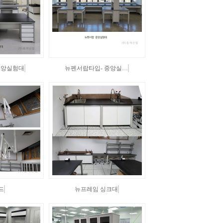
중앙실험대
뉴펜서랍타입- 중앙실…
드
뉴프레임 싱크대