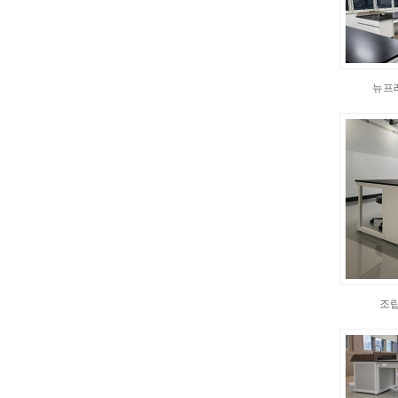
뉴프
조립