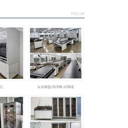
TOTAL 406
드
뉴프레임-SUS랙 시약대