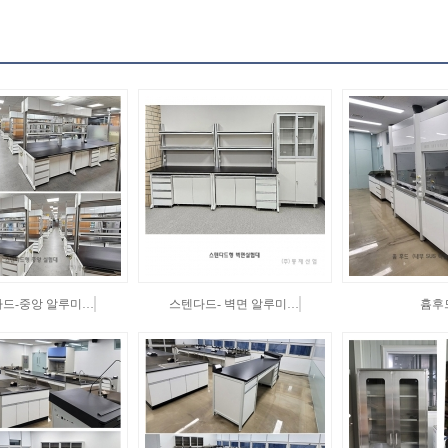
드-중앙 알루미…
스텐다드- 벽면 알루미…
흄후