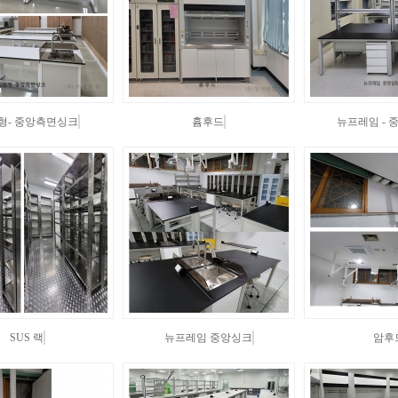
형- 중앙측면싱크
흄후드
뉴프레임 - 
SUS 랙
뉴프레임 중앙싱크
암후