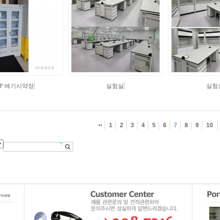
PP 배기시약장
실험실
실험
1
2
3
4
5
6
7
8
9
10