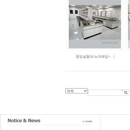
중앙실험대-뉴프레임+…