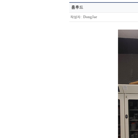
흄후드
:
DongJae
작성자