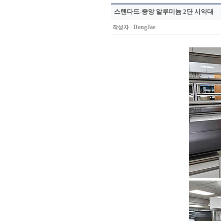
스텐다드-중앙 알루미늄 2단 시약대
:
DongJae
작성자